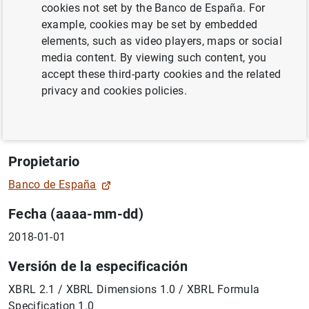
cookies not set by the Banco de España. For
Ámbito de aplicación y objetivo de la taxonomía
example, cookies may be set by embedded
elements, such as video players, maps or social
Estados financieros consolidados reservados FC 140, FC
media content. By viewing such content, you
200 y FC 201 regulados en el Anejo 5 de la Circular
accept these third-party cookies and the related
4/2017, de 27 de noviembre, del Banco de España, a
privacy and cookies policies.
entidades de crédito, sobre normas de información
financiera pública y reservada, y modelos de estados
financieros.
Propietario
Banco de España
Fecha (aaaa-mm-dd)
2018-01-01
Versión de la especificación
XBRL 2.1 / XBRL Dimensions 1.0 / XBRL Formula
Specification 1.0