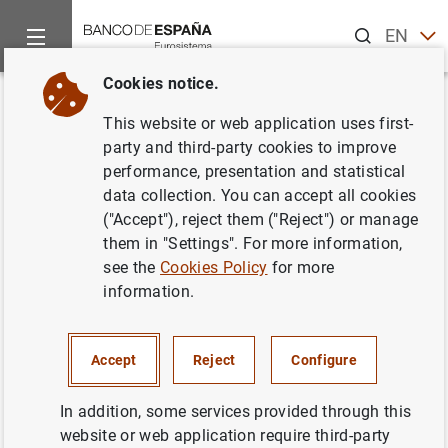
Search
EN
ES
Cookies notice.
Home
Information Desk
Credit institutions
Taxonomías
Back
This website or web application uses first-
Información para el Banco de
party and third-party cookies to improve
performance, presentation and statistical
España - Taxonomía estados
data collection. You can accept all cookies
financieros consolidados
("Accept"), reject them ("Reject") or manage
them in "Settings". For more information,
reservados (reserv_FC_2018-
see the
Cookies Policy
for more
01)
information.
Disponible para declaraciones desde 2018-03
Accept
Reject
Configure
hasta 2020-03
In addition, some services provided through this
website or web application require third-party